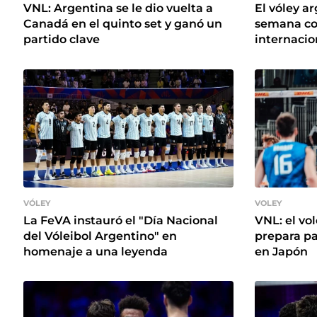
VNL: Argentina se le dio vuelta a
El vóley a
Canadá en el quinto set y ganó un
semana co
partido clave
internacio
VÓLEY
VOLEY
La FeVA instauró el "Día Nacional
VNL: el vo
del Vóleibol Argentino" en
prepara par
homenaje a una leyenda
en Japón