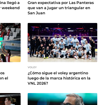
ina llegó a
Gran expectativa por Las Panteras
er weekend
que van a jugar un triangular en
San Juan
VOLEY
los
¿Cómo sigue el voley argentino
en el
luego de la marca histórica en la
VNL 2026?