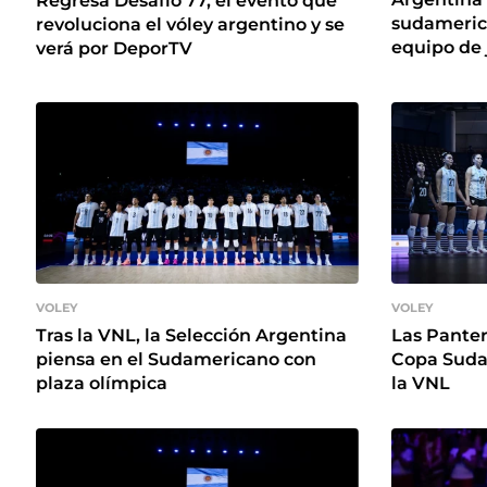
Regresa Desafío 77, el evento que
sudameric
revoluciona el vóley argentino y se
equipo de 
verá por DeporTV
VOLEY
VOLEY
Tras la VNL, la Selección Argentina
Las Panter
piensa en el Sudamericano con
Copa Suda
plaza olímpica
la VNL