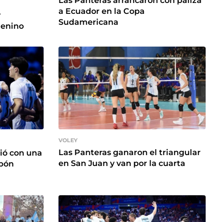
Las Panteras arrancaron con paliza
a Ecuador en la Copa
y
Sudamericana
menino
VOLEY
Las Panteras ganaron el triangular
ió con una
en San Juan y van por la cuarta
apón