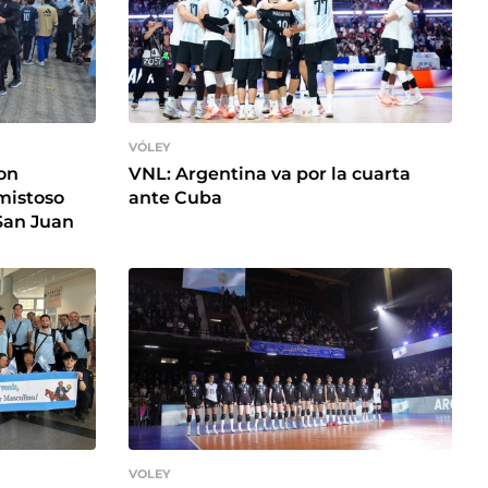
VÓLEY
on
VNL: Argentina va por la cuarta
amistoso
ante Cuba
San Juan
VOLEY