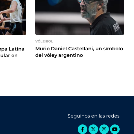
VÓLEIBOL
Murió Daniel Castellani, un símbolo
opa Latina
del vóley argentino
gular en
Seguinos en las redes