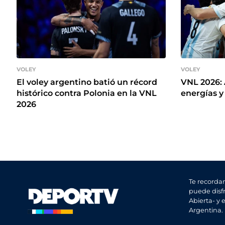
VOLEY
VOLEY
El voley argentino batió un récord
VNL 2026: 
histórico contra Polonia en la VNL
energías y
2026
Te recorda
puede disfr
Abierta- y 
Argentina.