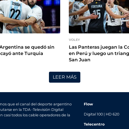
VOLEY
Argentina se quedó sin
Las Panteras juegan la C
 cayó ante Turquia
en Perú y luego un trian
San Juan
LEER MÁS
mos que el canal del deporte argentino
Flow
utarse en la TDA -Televisión Digital
Digital 100 | HD 620
en casi todos los cable operadores de la
Telecentro