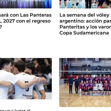
La semana del vóley
ará con Las Panteras
argentino: acción pa
L 2027 con el regreso
Panteritas y los varo
?
Copa Sudamericana
se va a jugar el