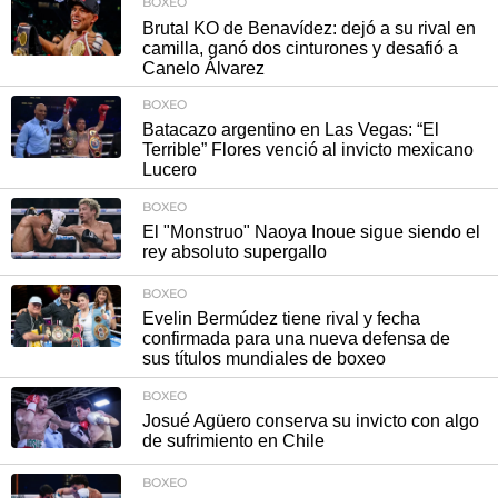
BOXEO
Brutal KO de Benavídez: dejó a su rival en
camilla, ganó dos cinturones y desafió a
Canelo Álvarez
BOXEO
Batacazo argentino en Las Vegas: “El
Terrible” Flores venció al invicto mexicano
Lucero
BOXEO
El "Monstruo" Naoya Inoue sigue siendo el
rey absoluto supergallo
BOXEO
Evelin Bermúdez tiene rival y fecha
confirmada para una nueva defensa de
sus títulos mundiales de boxeo
BOXEO
Josué Agüero conserva su invicto con algo
de sufrimiento en Chile
BOXEO