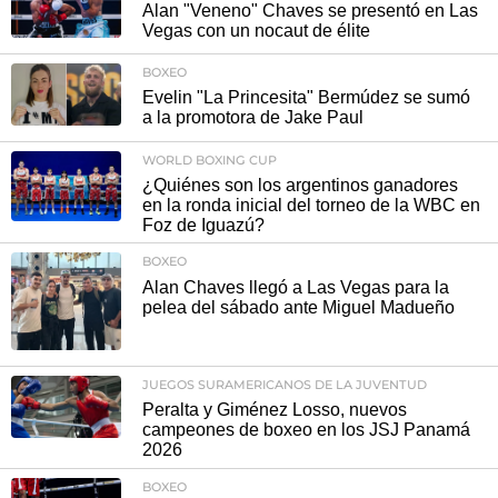
Alan "Veneno" Chaves se presentó en Las
Vegas con un nocaut de élite
BOXEO
Evelin "La Princesita" Bermúdez se sumó
a la promotora de Jake Paul
WORLD BOXING CUP
¿Quiénes son los argentinos ganadores
en la ronda inicial del torneo de la WBC en
Foz de Iguazú?
BOXEO
Alan Chaves llegó a Las Vegas para la
pelea del sábado ante Miguel Madueño
JUEGOS SURAMERICANOS DE LA JUVENTUD
Peralta y Giménez Losso, nuevos
campeones de boxeo en los JSJ Panamá
2026
BOXEO