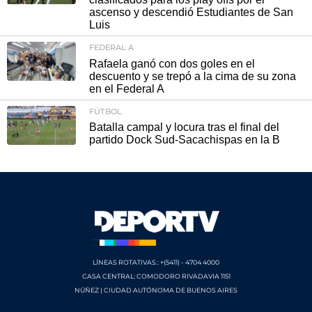
ascenso y descendió Estudiantes de San
Luis
FEDERAL A
Rafaela ganó con dos goles en el
descuento y se trepó a la cima de su zona
en el Federal A
FÚTBOL
Batalla campal y locura tras el final del
partido Dock Sud-Sacachispas en la B
LÍNEAS ROTATIVAS.: +(5411) - 4704 4000
CASA CENTRAL: COMODORO RIVADAVIA 1151
NÚÑEZ | CIUDAD AUTÓNOMA DE BUENOS AIRES