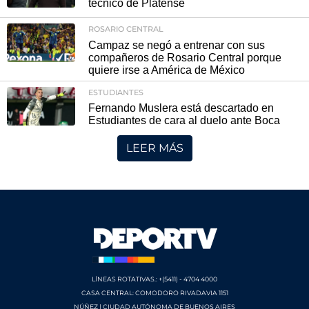
técnico de Platense
ROSARIO CENTRAL
Campaz se negó a entrenar con sus
compañeros de Rosario Central porque
quiere irse a América de México
ESTUDIANTES
Fernando Muslera está descartado en
Estudiantes de cara al duelo ante Boca
LEER MÁS
LÍNEAS ROTATIVAS.: +(5411) - 4704 4000
CASA CENTRAL: COMODORO RIVADAVIA 1151
NÚÑEZ | CIUDAD AUTÓNOMA DE BUENOS AIRES