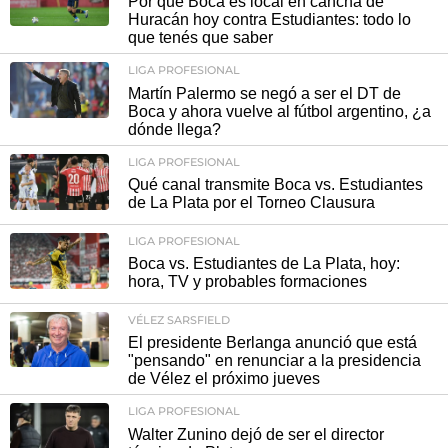
Por qué Boca es local en cancha de
Huracán hoy contra Estudiantes: todo lo
que tenés que saber
LIGA PROFESIONAL
Martín Palermo se negó a ser el DT de
Boca y ahora vuelve al fútbol argentino, ¿a
dónde llega?
LIGA PROFESIONAL
Qué canal transmite Boca vs. Estudiantes
de La Plata por el Torneo Clausura
LIGA PROFESIONAL
Boca vs. Estudiantes de La Plata, hoy:
hora, TV y probables formaciones
VÉLEZ SARSFIELD
El presidente Berlanga anunció que está
"pensando" en renunciar a la presidencia
de Vélez el próximo jueves
LIGA PROFESIONAL
Walter Zunino dejó de ser el director