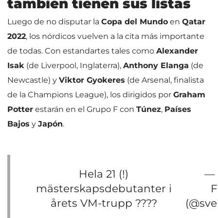
también tienen sus listas
Luego de no disputar la
Copa del Mundo
en
Qatar
2022
, los nórdicos vuelven a la cita más importante
de todas. Con estandartes tales como
Alexander
Isak
(de Liverpool, Inglaterra),
Anthony Elanga
(de
Newcastle) y
Viktor Gyokeres
(de Arsenal, finalista
de la Champions League), los dirigidos por
Graham
Potter
estarán en el Grupo F con
Túnez
,
Países
Bajos
y
Japón
.
Hela 21 (!)
— 
mästerskapsdebutanter i
F
årets VM-trupp ????
(@sve