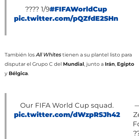
???? 1/9
#FIFAWorldCup
pic.twitter.com/pQZfdE2SHn
También los
All Whites
tienen a su plantel listo para
disputar el Grupo C del
Mundial
, junto a
Irán
,
Egipto
y
Bélgica
.
Our FIFA World Cup squad.
pic.twitter.com/dWzpRSJh42
Z
F
?