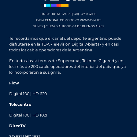
LÍNEAS ROTATIVAS.: +(5411) - 4704 4000
CASA CENTRAL: COMODORO RIVADAVIA 1151
NÚÑEZ | CIUDAD AUTÓNOMA DE BUENOS AIRES
Te recordamos que el canal del deporte argentino puede
disfrutarse en la TDA -Televisión Digital Abierta- y en casi
todos los cable operadores de la Argentina.
En todos los sistemas de Supercanal, Telered, Gigared y en
los más de 200 cable operadores del interior del país, que ya
lo incorporaron a sus grilla.
Flow
Digital 100 | HD 620
Telecentro
Digital 100 | HD 1021
DirecTV
SD 631 | HD 1631