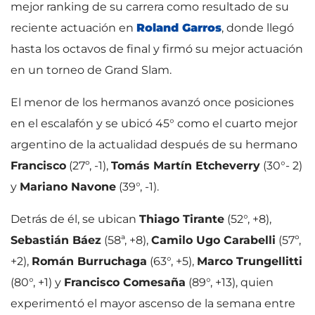
mejor ranking de su carrera como resultado de su
reciente actuación en
Roland Garros
, donde llegó
hasta los octavos de final y firmó su mejor actuación
en un torneo de Grand Slam.
El menor de los hermanos avanzó once posiciones
en el escalafón y se ubicó 45° como el cuarto mejor
argentino de la actualidad después de su hermano
Francisco
(27º, -1),
Tomás Martín Etcheverry
(30°- 2)
y
Mariano Navone
(39°, -1).
Detrás de él, se ubican
Thiago Tirante
(52°, +8),
Sebastián Báez
(58ª, +8),
Camilo Ugo Carabelli
(57º,
+2),
Román Burruchaga
(63°, +5),
Marco Trungellitti
(80°, +1) y
Francisco Comesaña
(89°, +13), quien
experimentó el mayor ascenso de la semana entre