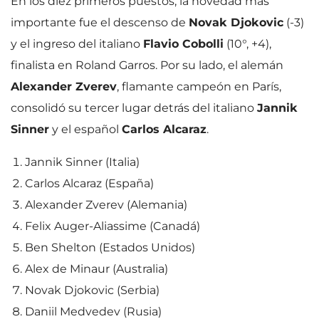
En los diez primeros puestos, la novedad más
importante fue el descenso de
Novak Djokovic
(-3)
y el ingreso del italiano
Flavio Cobolli
(10°, +4),
finalista en Roland Garros. Por su lado, el alemán
Alexander Zverev
, flamante campeón en París,
consolidó su tercer lugar detrás del italiano
Jannik
Sinner
y el español
Carlos Alcaraz
.
Jannik Sinner (Italia)
Carlos Alcaraz (España)
Alexander Zverev (Alemania)
Felix Auger-Aliassime (Canadá)
Ben Shelton (Estados Unidos)
Alex de Minaur (Australia)
Novak Djokovic (Serbia)
Daniil Medvedev (Rusia)