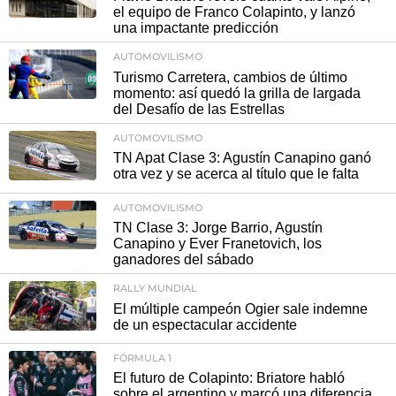
el equipo de Franco Colapinto, y lanzó
una impactante predicción
AUTOMOVILISMO
Turismo Carretera, cambios de último
momento: así quedó la grilla de largada
del Desafío de las Estrellas
AUTOMOVILISMO
TN Apat Clase 3: Agustín Canapino ganó
otra vez y se acerca al título que le falta
AUTOMOVILISMO
TN Clase 3: Jorge Barrio, Agustín
Canapino y Ever Franetovich, los
ganadores del sábado
RALLY MUNDIAL
El múltiple campeón Ogier sale indemne
de un espectacular accidente
FÓRMULA 1
El futuro de Colapinto: Briatore habló
sobre el argentino y marcó una diferencia