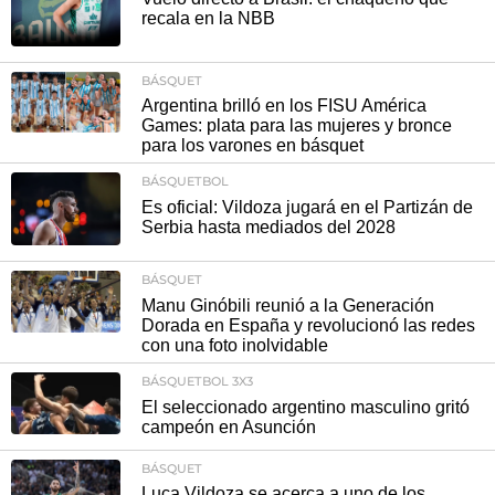
recala en la NBB
BÁSQUET
Argentina brilló en los FISU América
Games: plata para las mujeres y bronce
para los varones en básquet
BÁSQUETBOL
Es oficial: Vildoza jugará en el Partizán de
Serbia hasta mediados del 2028
BÁSQUET
Manu Ginóbili reunió a la Generación
Dorada en España y revolucionó las redes
con una foto inolvidable
BÁSQUETBOL 3X3
El seleccionado argentino masculino gritó
campeón en Asunción
BÁSQUET
Luca Vildoza se acerca a uno de los