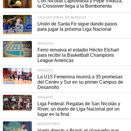
Con Nicolás Laprovittola y Pepe Vildoza,
la Crossover llega a la Bombonerita
LIGA NACIONAL DE BÁSQUET
Unión de Santa Fe sigue dando pasos
para jugar la próxima Liga Nacional
BÁSQUET
Ferro renueva el estadio Héctor Etchart
para recibir la Basketball Champions
League Americas
BÁSQUET
La U15 Femenina reunirá a 35 promesas
del Centro y Sur en su primer Campus de
Desarrollo
BÁSQUET
Liga Federal: Regatas de San Nicolás y
River, un duelo de Liga Nacional por un
lugar en la final
BÁSQUETBOL
Vuelo directo a Brasil: el chaqueño que