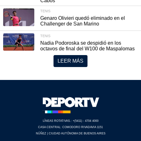
Cabos
TENIS
Genaro Olivieri quedó eliminado en el
Challenger de San Marino
TENIS
Nadia Podoroska se despidió en los
octavos de final del W100 de Maspalomas
LEER MÁS
LÍNEAS ROTATIVAS.: +(5411) - 4704 4000
CASA CENTRAL: COMODORO RIVADAVIA 1151
NÚÑEZ | CIUDAD AUTÓNOMA DE BUENOS AIRES