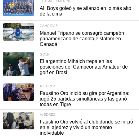
FUTSAL FEMENINO
All Boys goleó y se afianzó en lo más alto
de la cima
CANOTAJE
Manuel Tripano se consagró campeón
panamericano de canotaje slalom en
Canadá
GOLF
El argentino Mihaich trepa en las
posiciones del Campeonato Amateur de
golf en Brasil
AJEDREZ
Faustino Oro inició su gira por Argentina:
jugó 25 partidas simultáneas y las ganó
todas en Tigre
AJEDREZ
Faustino Oro volvió al club donde se inició
en el ajedrez y vivió un momento
inolvidable